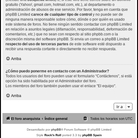
gratuito (Yahoo!, gmail.com, hotmail.com, etc.), al departamento o
administración de abusos de ese servicio. Por favor, tenga en cuenta que
phpBB Limited
carece de cualquier tipo de control
y no puede ser de
ninguna manera responsable sobre cómo, dónde o por quién es usado
este sistema de foros. No tiene ningún sentido contactar con phpBB Limited
en relación a asuntos legales (difamación, responsabilidad, deformación de
comentarios, etc.) que no sean con respecto al sitio phpbb.com o la
discreción misma del software phpBB. Si envia un correo a phpBB Limited
respecto del uso de terceras partes
de este software esté dispuesto a
recibir una respuesta cortante o directamente no recibir respuesta.
Arriba
¿Cómo puedo ponerme en contacto con un Administrador?
Todos los usuarios del foro pueden usar el formulario “Contáctenos”, si está
opción ha sido habilitada por el Administrador del foro.
Los miembros del foro también pueden usar el enlace "El equipo".
Arriba
Ir a
El foro anarquista
Índice general
Todos los horarios son
UTC
Desarrollado por
phpBB
® Forum Software © phpBB Limited
Style
Rock'n Roll
ported 3.3 by
phpBB Spain