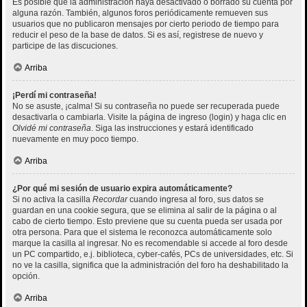
Es posible que la administración haya desactivado o borrado su cuenta por
alguna razón. También, algunos foros periódicamente remueven sus
usuarios que no publicaron mensajes por cierto periodo de tiempo para
reducir el peso de la base de datos. Si es así, registrese de nuevo y
participe de las discuciones.
Arriba
¡Perdí mi contraseña!
No se asuste, ¡calma! Si su contraseña no puede ser recuperada puede
desactivarla o cambiarla. Visite la página de ingreso (login) y haga clic en
Olvidé mi contraseña
. Siga las instrucciones y estará identificado
nuevamente en muy poco tiempo.
Arriba
¿Por qué mi sesión de usuario expira automáticamente?
Si no activa la casilla
Recordar
cuando ingresa al foro, sus datos se
guardan en una cookie segura, que se elimina al salir de la página o al
cabo de cierto tiempo. Esto previene que su cuenta pueda ser usada por
otra persona. Para que el sistema le reconozca automáticamente solo
marque la casilla al ingresar. No es recomendable si accede al foro desde
un PC compartido, e.j. biblioteca, cyber-cafés, PCs de universidades, etc. Si
no ve la casilla, significa que la administración del foro ha deshabilitado la
opción.
Arriba