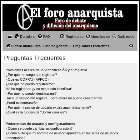
Donations
FAQ
Registrarse
Identificarse
Dark mode
B
El foro anarquista
Índice general
Preguntas Frecuentes
u
Preguntas Frecuentes
s
c
Problemas acerca de la identificación y el registro
¿Por qué me tengo que registrar?
a
¿Qué es COPPA? (APPCO)
r
¿Por qué no puedo registrarme?
Me he registrado ¡y no me puedo identificar!
¿Por qué no puedo identificarme?
Hace un tiempo me registré, ¡pero ahora no puedo conectarme!
¡Perdí mi contraseña!
¿Por qué mi sesión de usuario expira automáticamente?
¿Cuál es la función de "Borrar cookies"?
Preferencias de usuario y configuraciones
¿Cómo se puede cambiar mi configuración?
¿Cómo evito que mi nombre de usuario aparezca en las listas de usuarios
conectados?