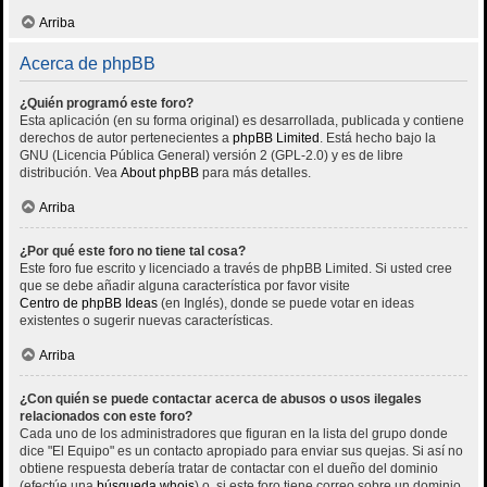
Arriba
Acerca de phpBB
¿Quién programó este foro?
Esta aplicación (en su forma original) es desarrollada, publicada y contiene
derechos de autor pertenecientes a
phpBB Limited
. Está hecho bajo la
GNU (Licencia Pública General) versión 2 (GPL-2.0) y es de libre
distribución. Vea
About phpBB
para más detalles.
Arriba
¿Por qué este foro no tiene tal cosa?
Este foro fue escrito y licenciado a través de phpBB Limited. Si usted cree
que se debe añadir alguna característica por favor visite
Centro de phpBB Ideas
(en Inglés), donde se puede votar en ideas
existentes o sugerir nuevas características.
Arriba
¿Con quién se puede contactar acerca de abusos o usos ilegales
relacionados con este foro?
Cada uno de los administradores que figuran en la lista del grupo donde
dice "El Equipo" es un contacto apropiado para enviar sus quejas. Si así no
obtiene respuesta debería tratar de contactar con el dueño del dominio
(efectúe una
búsqueda whois
) o, si este foro tiene correo sobre un dominio