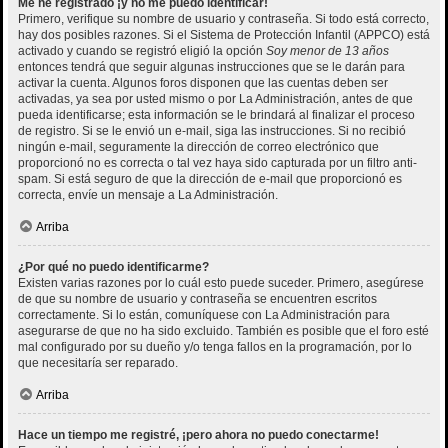
Me he registrado ¡y no me puedo identificar!
Primero, verifique su nombre de usuario y contraseña. Si todo está correcto,
hay dos posibles razones. Si el Sistema de Protección Infantil (APPCO) está
activado y cuando se registró eligió la opción
Soy menor de 13 años
entonces tendrá que seguir algunas instrucciones que se le darán para
activar la cuenta. Algunos foros disponen que las cuentas deben ser
activadas, ya sea por usted mismo o por La Administración, antes de que
pueda identificarse; esta información se le brindará al finalizar el proceso
de registro. Si se le envió un e-mail, siga las instrucciones. Si no recibió
ningún e-mail, seguramente la dirección de correo electrónico que
proporcionó no es correcta o tal vez haya sido capturada por un filtro anti-
spam. Si está seguro de que la dirección de e-mail que proporcionó es
correcta, envíe un mensaje a La Administración.
Arriba
¿Por qué no puedo identificarme?
Existen varias razones por lo cuál esto puede suceder. Primero, asegúrese
de que su nombre de usuario y contraseña se encuentren escritos
correctamente. Si lo están, comuníquese con La Administración para
asegurarse de que no ha sido excluido. También es posible que el foro esté
mal configurado por su dueño y/o tenga fallos en la programación, por lo
que necesitaría ser reparado.
Arriba
Hace un tiempo me registré, ¡pero ahora no puedo conectarme!