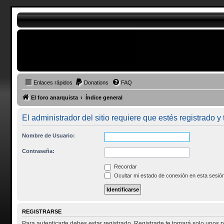
Enlaces rápidos
Donations
FAQ
El foro anarquista
Índice general
El administrador del sitio requiere que estés registrado y 
Nombre de Usuario:
Contraseña:
Recordar
Ocultar mi estado de conexión en esta sesió
REGISTRARSE
Para autenticarte debes estar registrado. Registrarte te tomará solo unos