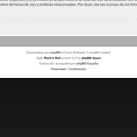
stros términos de uso y políticas relacionadas. Por favor, lee las normas de los foro
Desarrollado por
phpBB
® Forum Software © phpBB Limited
Style
Rock'n Roll
ported 3.3 by
phpBB Spain
Traducción al español por
phpBB España
Privacidad
|
Condiciones