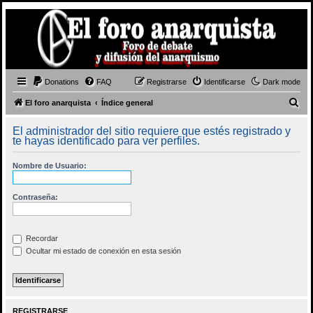
Donations
FAQ
Registrarse
Identificarse
Dark mode
B
El foro anarquista
Índice general
u
El administrador del sitio requiere que estés registrado y
s
te hayas identificado para ver perfiles.
c
Nombre de Usuario:
a
r
Contraseña:
Recordar
Ocultar mi estado de conexión en esta sesión
REGISTRARSE