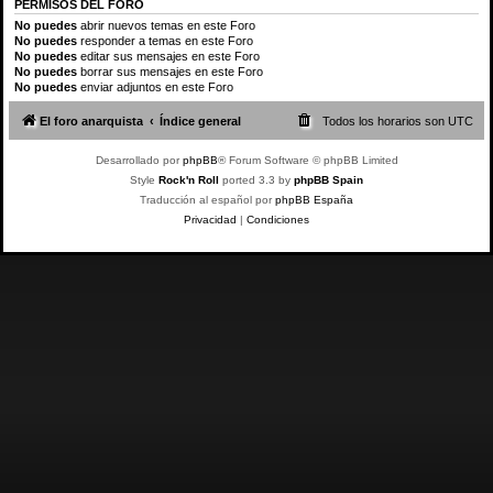
PERMISOS DEL FORO
No puedes
abrir nuevos temas en este Foro
No puedes
responder a temas en este Foro
No puedes
editar sus mensajes en este Foro
No puedes
borrar sus mensajes en este Foro
No puedes
enviar adjuntos en este Foro
El foro anarquista
Índice general
Todos los horarios son
UTC
Desarrollado por
phpBB
® Forum Software © phpBB Limited
Style
Rock'n Roll
ported 3.3 by
phpBB Spain
Traducción al español por
phpBB España
Privacidad
|
Condiciones