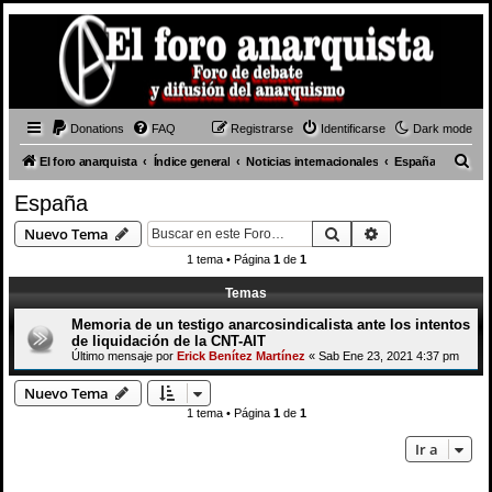
Donations
FAQ
Registrarse
Identificarse
Dark mode
B
El foro anarquista
Índice general
Noticias internacionales
España
u
España
s
Buscar
Búsqueda avan
Nuevo Tema
c
1 tema • Página
1
de
1
a
Temas
r
Memoria de un testigo anarcosindicalista ante los intentos
de liquidación de la CNT-AIT
Último mensaje por
Erick Benítez Martínez
«
Sab Ene 23, 2021 4:37 pm
Nuevo Tema
1 tema • Página
1
de
1
Ir a