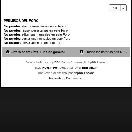
Ir a
PERMISOS DEL FORO
No puedes
abrir nuevos temas en este Foro
No puedes
responder a temas en este Foro
No puedes
editar sus mensajes en este Foro
No puedes
borrar sus mensajes en este Foro
No puedes
enviar adjuntos en este Foro
El foro anarquista
Índice general
Todos los horarios son
UTC
Desarrollado por
phpBB
® Forum Software © phpBB Limited
Style
Rock'n Roll
ported 3.3 by
phpBB Spain
Traducción al español por
phpBB España
Privacidad
|
Condiciones