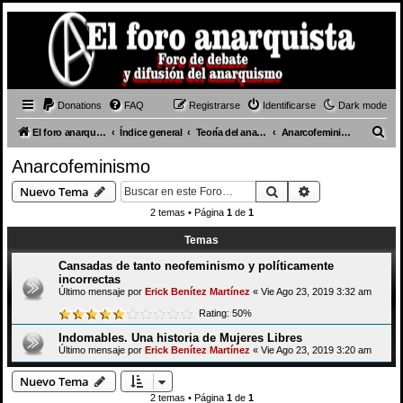
Donations
FAQ
Registrarse
Identificarse
Dark mode
B
El foro anarquista
Índice general
Teoría del anarquismo
Anarcofeminismo
u
Anarcofeminismo
s
Buscar
Búsqueda avan
Nuevo Tema
c
2 temas • Página
1
de
1
a
Temas
r
Cansadas de tanto neofeminismo y políticamente
incorrectas
Último mensaje por
Erick Benítez Martínez
«
Vie Ago 23, 2019 3:32 am
Rating: 50%
Indomables. Una historia de Mujeres Libres
Último mensaje por
Erick Benítez Martínez
«
Vie Ago 23, 2019 3:20 am
Nuevo Tema
2 temas • Página
1
de
1