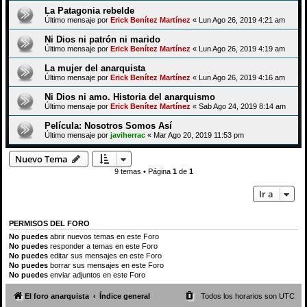
La Patagonia rebelde
Último mensaje por
Erick Benítez Martínez
«
Lun Ago 26, 2019 4:21 am
Ni Dios ni patrón ni marido
Último mensaje por
Erick Benítez Martínez
«
Lun Ago 26, 2019 4:19 am
La mujer del anarquista
Último mensaje por
Erick Benítez Martínez
«
Lun Ago 26, 2019 4:16 am
Ni Dios ni amo. Historia del anarquismo
Último mensaje por
Erick Benítez Martínez
«
Sab Ago 24, 2019 8:14 am
Película: Nosotros Somos Así
Último mensaje por
javiherrac
«
Mar Ago 20, 2019 11:53 pm
Nuevo Tema
9 temas • Página
1
de
1
Ir a
PERMISOS DEL FORO
No puedes
abrir nuevos temas en este Foro
No puedes
responder a temas en este Foro
No puedes
editar sus mensajes en este Foro
No puedes
borrar sus mensajes en este Foro
No puedes
enviar adjuntos en este Foro
El foro anarquista
Índice general
Todos los horarios son
UTC