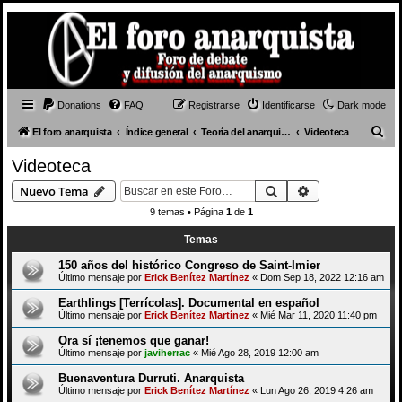
Donations
FAQ
Registrarse
Identificarse
Dark mode
B
El foro anarquista
Índice general
Teoría del anarquismo
Videoteca
u
Videoteca
s
Buscar
Búsqueda avan
Nuevo Tema
c
9 temas • Página
1
de
1
a
Temas
r
150 años del histórico Congreso de Saint-Imier
Último mensaje por
Erick Benítez Martínez
«
Dom Sep 18, 2022 12:16 am
Earthlings [Terrícolas]. Documental en español
Último mensaje por
Erick Benítez Martínez
«
Mié Mar 11, 2020 11:40 pm
Ora sí ¡tenemos que ganar!
Último mensaje por
javiherrac
«
Mié Ago 28, 2019 12:00 am
Buenaventura Durruti. Anarquista
Último mensaje por
Erick Benítez Martínez
«
Lun Ago 26, 2019 4:26 am