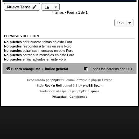
Nuevo Tema
4 temas • Página
1
de
1
Ir a
PERMISOS DEL FORO
No puedes
abrir nuevos temas en este Foro
No puedes
responder a temas en este Foro
No puedes
editar sus mensajes en este Foro
No puedes
borrar sus mensajes en este Foro
No puedes
enviar adjuntos en este Foro
El foro anarquista
Índice general
Todos los horarios son
UTC
Desarrollado por
phpBB
® Forum Software © phpBB Limited
Style
Rock'n Roll
ported 3.3 by
phpBB Spain
Traducción al español por
phpBB España
Privacidad
|
Condiciones