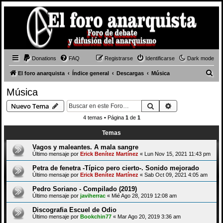
Donations
FAQ
Registrarse
Identificarse
Dark mode
B
El foro anarquista
Índice general
Descargas
Música
u
Música
s
Buscar
Búsqueda avan
Nuevo Tema
c
4 temas • Página
1
de
1
a
Temas
r
Vagos y maleantes. A mala sangre
Último mensaje por
Erick Benítez Martínez
«
Lun Nov 15, 2021 11:43 pm
Petra de fenetra -Típico pero cierto-. Sonido mejorado
Último mensaje por
Erick Benítez Martínez
«
Sab Oct 09, 2021 4:05 am
Pedro Soriano - Compilado (2019)
Último mensaje por
javiherrac
«
Mié Ago 28, 2019 12:08 am
Discografia Escuel de Odio
Último mensaje por
Bookchin77
«
Mar Ago 20, 2019 3:36 am