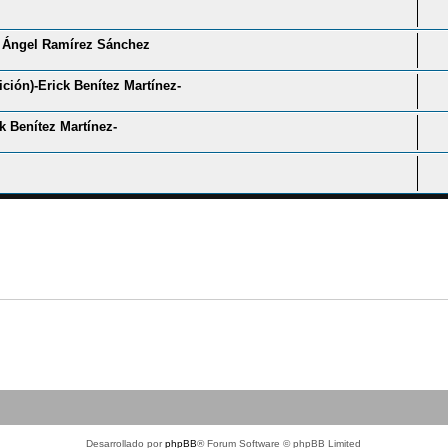
el Ángel Ramírez Sánchez
ición)-Erick Benítez Martínez-
 Benítez Martínez-
Desarrollado por
phpBB
® Forum Software © phpBB Limited