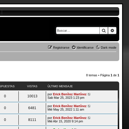
Buscar
Búsque
Registrarse
Identificarse
Dark mode
8 temas • Página
1
de
1
SPUESTAS
VISTAS
ÚLTIMO MENSAJE
por
Erick Benítez Martínez
0
10013
Sab Mar 25, 2023 1:23 pm
por
Erick Benítez Martínez
0
6481
Mié May 25, 2022 1:11 am
por
Erick Benítez Martínez
0
8111
Mié Abr 15, 2020 9:14 pm