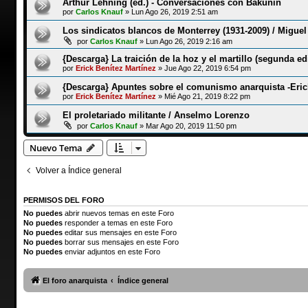
Arthur Lehning (ed.) - Conversaciones con Bakunin
por
Carlos Knauf
»
Lun Ago 26, 2019 2:51 am
Los sindicatos blancos de Monterrey (1931-2009) / Migu
por
Carlos Knauf
»
Lun Ago 26, 2019 2:16 am
{Descarga} La traición de la hoz y el martillo (segunda ed
por
Erick Benítez Martínez
»
Jue Ago 22, 2019 6:54 pm
{Descarga} Apuntes sobre el comunismo anarquista -Erick
por
Erick Benítez Martínez
»
Mié Ago 21, 2019 8:22 pm
El proletariado militante / Anselmo Lorenzo
por
Carlos Knauf
»
Mar Ago 20, 2019 11:50 pm
Nuevo Tema
Volver a Índice general
PERMISOS DEL FORO
No puedes
abrir nuevos temas en este Foro
No puedes
responder a temas en este Foro
No puedes
editar sus mensajes en este Foro
No puedes
borrar sus mensajes en este Foro
No puedes
enviar adjuntos en este Foro
El foro anarquista
Índice general