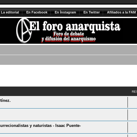
La editorial
En Facebook
En Ínstagram
En Twitter
Afiliados a la FAM
vanzada
RE
tínez.
rrecionalistas y naturistas - Isaac Puente-