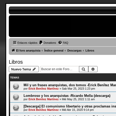
Enlaces rápidos
Donations
FAQ
El foro anarquista
Índice general
Descargas
Libros
Libros
Buscar
Búsqueda a
Nuevo Tema
TEMAS
Mil y un frases anarquistas, dos tomos -Erick Benítez Mar
por
Erick Benítez Martínez
»
Sab Mar 25, 2023 1:23 pm
Lombroso y los anarquistas -Ricardo Mella (descarga)
por
Erick Benítez Martínez
»
Mié May 25, 2022 1:11 am
[Descarga] El comunismo libertario y otras proclamas insu
por
Erick Benítez Martínez
»
Mié Abr 15, 2020 9:14 pm