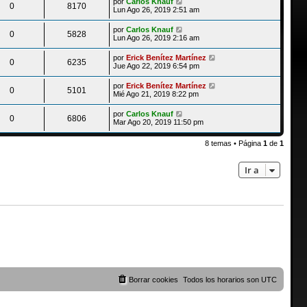
por
Carlos Knauf
0
8170
Lun Ago 26, 2019 2:51 am
por
Carlos Knauf
0
5828
Lun Ago 26, 2019 2:16 am
por
Erick Benítez Martínez
0
6235
Jue Ago 22, 2019 6:54 pm
por
Erick Benítez Martínez
0
5101
Mié Ago 21, 2019 8:22 pm
por
Carlos Knauf
0
6806
Mar Ago 20, 2019 11:50 pm
8 temas • Página
1
de
1
Ir a
Borrar cookies
Todos los horarios son
UTC