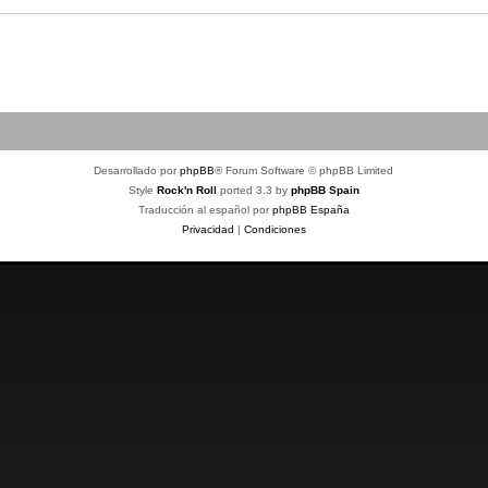
Desarrollado por
phpBB
® Forum Software © phpBB Limited
Style
Rock'n Roll
ported 3.3 by
phpBB Spain
Traducción al español por
phpBB España
Privacidad
|
Condiciones