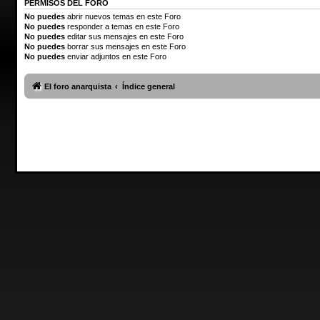
PERMISOS DEL FORO
No puedes
abrir nuevos temas en este Foro
No puedes
responder a temas en este Foro
No puedes
editar sus mensajes en este Foro
No puedes
borrar sus mensajes en este Foro
No puedes
enviar adjuntos en este Foro
El foro anarquista
Índice general