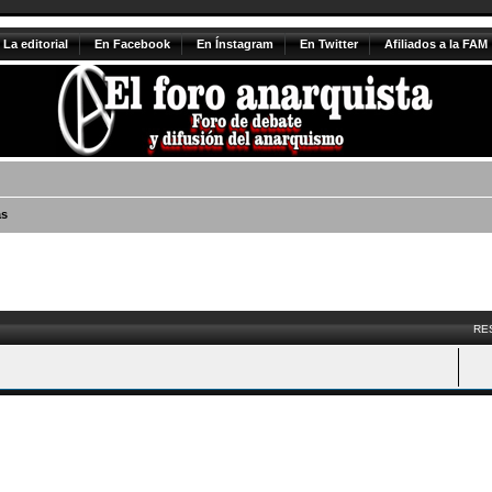
La editorial
En Facebook
En Ínstagram
En Twitter
Afiliados a la FAM
as
vanzada
RE