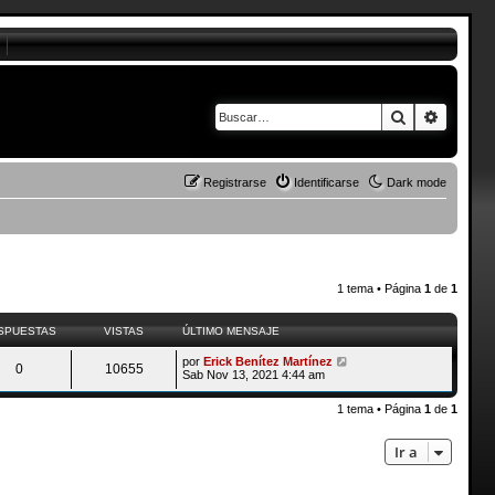
Buscar
Búsque
Registrarse
Identificarse
Dark mode
1 tema • Página
1
de
1
SPUESTAS
VISTAS
ÚLTIMO MENSAJE
por
Erick Benítez Martínez
0
10655
Sab Nov 13, 2021 4:44 am
1 tema • Página
1
de
1
Ir a