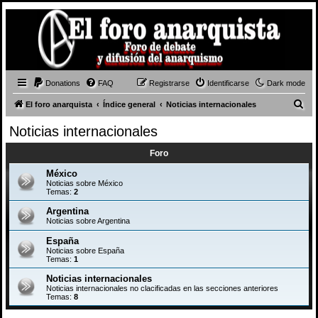
Donations
FAQ
Registrarse
Identificarse
Dark mode
B
El foro anarquista
Índice general
Noticias internacionales
u
Noticias internacionales
s
Foro
c
a
México
Noticias sobre México
r
Temas:
2
Argentina
Noticias sobre Argentina
España
Noticias sobre España
Temas:
1
Noticias internacionales
Noticias internacionales no clacificadas en las secciones anteriores
Temas:
8