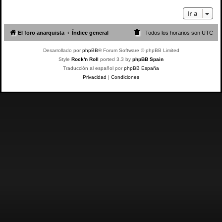
Ir a
El foro anarquista
Índice general
Todos los horarios son
UTC
Desarrollado por
phpBB
® Forum Software © phpBB Limited
Style
Rock'n Roll
ported 3.3 by
phpBB Spain
Traducción al español por
phpBB España
Privacidad
|
Condiciones