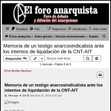
Donations
FAQ
Registrarse
Identificarse
Dark mode
B
El foro anarquista
Índice general
Noticias internacionales
España
u
Memoria de un testigo anarcosindicalista ante
s
los intentos de liquidación de la CNT-AIT
c
Buscar
Búsque
Responder
a
1 mensaje • Página
1
de
1
r
Erick Benítez Martínez
Memoria de un testigo anarcosindicalista ante los
intentos de liquidación de la CNT-AIT
M
Mensaje: # 154
Sab Ene 23, 2021 4:37 pm
e
n
s
a
j