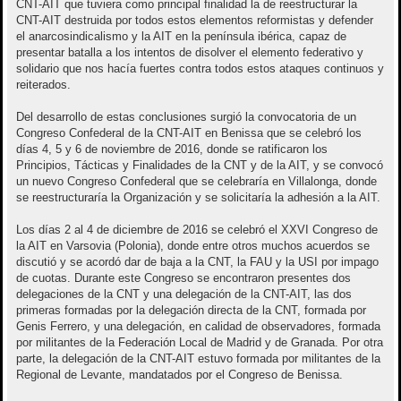
CNT-AIT que tuviera como principal finalidad la de reestructurar la
CNT-AIT destruida por todos estos elementos reformistas y defender
el anarcosindicalismo y la AIT en la península ibérica, capaz de
presentar batalla a los intentos de disolver el elemento federativo y
solidario que nos hacía fuertes contra todos estos ataques continuos y
reiterados.
Del desarrollo de estas conclusiones surgió la convocatoria de un
Congreso Confederal de la CNT-AIT en Benissa que se celebró los
días 4, 5 y 6 de noviembre de 2016, donde se ratificaron los
Principios, Tácticas y Finalidades de la CNT y de la AIT, y se convocó
un nuevo Congreso Confederal que se celebraría en Villalonga, donde
se reestructuraría la Organización y se solicitaría la adhesión a la AIT.
Los días 2 al 4 de diciembre de 2016 se celebró el XXVI Congreso de
la AIT en Varsovia (Polonia), donde entre otros muchos acuerdos se
discutió y se acordó dar de baja a la CNT, la FAU y la USI por impago
de cuotas. Durante este Congreso se encontraron presentes dos
delegaciones de la CNT y una delegación de la CNT-AIT, las dos
primeras formadas por la delegación directa de la CNT, formada por
Genis Ferrero, y una delegación, en calidad de observadores, formada
por militantes de la Federación Local de Madrid y de Granada. Por otra
parte, la delegación de la CNT-AIT estuvo formada por militantes de la
Regional de Levante, mandatados por el Congreso de Benissa.