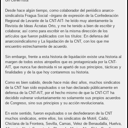
Un CeNeTista
e
Desde hace algún tiempo, como colaborador del periódico anarco-
sindicalista Fragua Social –órgano de expresión de la Confederación
Regional de Levante de la CNT-AIT- he leído muy atentamente la
Revista de Ideas Ácratas Orto, y me he tenido a bien de escribir y
colaborar, así como para escribir en la misma dirección de los
artículos que fueron publicados con los títulos: En defensa del
anarcosindicalismo y La liquidación de la CNT, con los que me
encuentro estrechamente de acuerdo.
Sin embargo, frente a esta historia de liquidación existe una historia al
margen de todos estos atropellos que es protagonizada por la CNT-
AIT, que nunca fue destruida ni se apartó de sus principios, tácticas y
finalidades y de la que hoy contaremos su historia.
Como es bien sabido, desde hace más diez años, muchos sindicatos
de la CNT han sido expulsados o se han declarado públicamente en
defensa de la CNT-AIT, por el hecho mismo de que la CNT-CIT ha
decidido vulnerar voluntariamente no solamente sus propios acuerdos
de Congreso, sino sus principios y su acción revolucionaria.
En este sentido, fueron expulsados o se desfederaron de la CNT
muchos sindicatos, entre ellos, los sindicatos de Motril, Cádiz,
Chiclana de la Frontera, Sevilla, Camas, Velez de Benaudalla, Huelva,