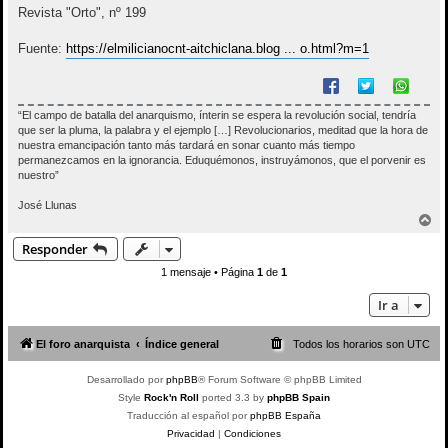
Revista "Orto", nº 199
Fuente:
https://elmilicianocnt-aitchiclana.blog ... o.html?m=1
“El campo de batalla del anarquismo, ínterin se espera la revolución social, tendría
que ser la pluma, la palabra y el ejemplo […] Revolucionarios, meditad que la hora de
nuestra emancipación tanto más tardará en sonar cuanto más tiempo
permanezcamos en la ignorancia. Eduquémonos, instruyámonos, que el porvenir es
nuestro”
José Llunas
A
r
Responder
r
i
1 mensaje • Página
1
de
1
b
a
Ir a
El foro anarquista
Índice general
Todos los horarios son
UTC
Desarrollado por
phpBB
® Forum Software © phpBB Limited
Style
Rock'n Roll
ported 3.3 by
phpBB Spain
Traducción al español por
phpBB España
Privacidad
|
Condiciones