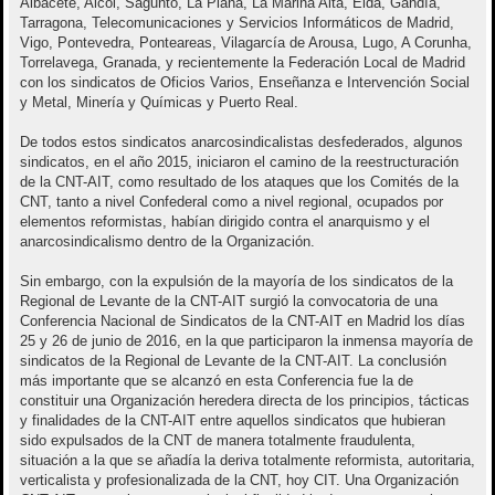
Albacete, Alcoi, Sagunto, La Plana, La Marina Alta, Elda, Gandía,
Tarragona, Telecomunicaciones y Servicios Informáticos de Madrid,
Vigo, Pontevedra, Ponteareas, Vilagarcía de Arousa, Lugo, A Corunha,
Torrelavega, Granada, y recientemente la Federación Local de Madrid
con los sindicatos de Oficios Varios, Enseñanza e Intervención Social
y Metal, Minería y Químicas y Puerto Real.
De todos estos sindicatos anarcosindicalistas desfederados, algunos
sindicatos, en el año 2015, iniciaron el camino de la reestructuración
de la CNT-AIT, como resultado de los ataques que los Comités de la
CNT, tanto a nivel Confederal como a nivel regional, ocupados por
elementos reformistas, habían dirigido contra el anarquismo y el
anarcosindicalismo dentro de la Organización.
Sin embargo, con la expulsión de la mayoría de los sindicatos de la
Regional de Levante de la CNT-AIT surgió la convocatoria de una
Conferencia Nacional de Sindicatos de la CNT-AIT en Madrid los días
25 y 26 de junio de 2016, en la que participaron la inmensa mayoría de
sindicatos de la Regional de Levante de la CNT-AIT. La conclusión
más importante que se alcanzó en esta Conferencia fue la de
constituir una Organización heredera directa de los principios, tácticas
y finalidades de la CNT-AIT entre aquellos sindicatos que hubieran
sido expulsados de la CNT de manera totalmente fraudulenta,
situación a la que se añadía la deriva totalmente reformista, autoritaria,
verticalista y profesionalizada de la CNT, hoy CIT. Una Organización