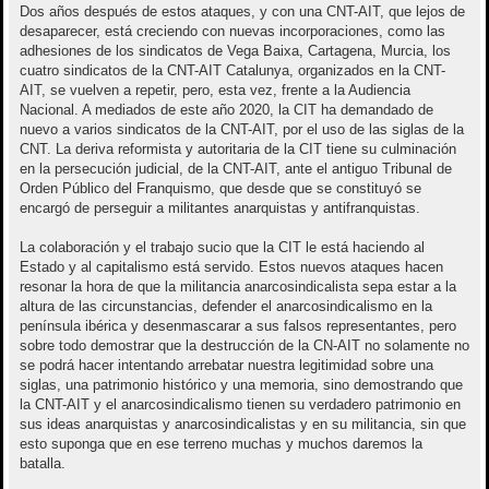
Dos años después de estos ataques, y con una CNT-AIT, que lejos de
desaparecer, está creciendo con nuevas incorporaciones, como las
adhesiones de los sindicatos de Vega Baixa, Cartagena, Murcia, los
cuatro sindicatos de la CNT-AIT Catalunya, organizados en la CNT-
AIT, se vuelven a repetir, pero, esta vez, frente a la Audiencia
Nacional. A mediados de este año 2020, la CIT ha demandado de
nuevo a varios sindicatos de la CNT-AIT, por el uso de las siglas de la
CNT. La deriva reformista y autoritaria de la CIT tiene su culminación
en la persecución judicial, de la CNT-AIT, ante el antiguo Tribunal de
Orden Público del Franquismo, que desde que se constituyó se
encargó de perseguir a militantes anarquistas y antifranquistas.
La colaboración y el trabajo sucio que la CIT le está haciendo al
Estado y al capitalismo está servido. Estos nuevos ataques hacen
resonar la hora de que la militancia anarcosindicalista sepa estar a la
altura de las circunstancias, defender el anarcosindicalismo en la
península ibérica y desenmascarar a sus falsos representantes, pero
sobre todo demostrar que la destrucción de la CN-AIT no solamente no
se podrá hacer intentando arrebatar nuestra legitimidad sobre una
siglas, una patrimonio histórico y una memoria, sino demostrando que
la CNT-AIT y el anarcosindicalismo tienen su verdadero patrimonio en
sus ideas anarquistas y anarcosindicalistas y en su militancia, sin que
esto suponga que en ese terreno muchas y muchos daremos la
batalla.