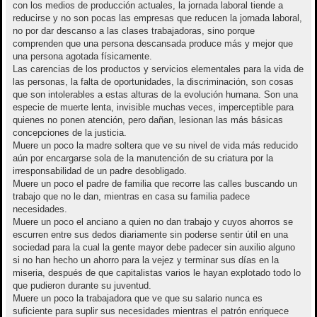
con los medios de producción actuales, la jornada laboral tiende a
reducirse y no son pocas las empresas que reducen la jornada laboral,
no por dar descanso a las clases trabajadoras, sino porque
comprenden que una persona descansada produce más y mejor que
una persona agotada físicamente.
Las carencias de los productos y servicios elementales para la vida de
las personas, la falta de oportunidades, la discriminación, son cosas
que son intolerables a estas alturas de la evolución humana. Son una
especie de muerte lenta, invisible muchas veces, imperceptible para
quienes no ponen atención, pero dañan, lesionan las más básicas
concepciones de la justicia.
Muere un poco la madre soltera que ve su nivel de vida más reducido
aún por encargarse sola de la manutención de su criatura por la
irresponsabilidad de un padre desobligado.
Muere un poco el padre de familia que recorre las calles buscando un
trabajo que no le dan, mientras en casa su familia padece
necesidades.
Muere un poco el anciano a quien no dan trabajo y cuyos ahorros se
escurren entre sus dedos diariamente sin poderse sentir útil en una
sociedad para la cual la gente mayor debe padecer sin auxilio alguno
si no han hecho un ahorro para la vejez y terminar sus días en la
miseria, después de que capitalistas varios le hayan explotado todo lo
que pudieron durante su juventud.
Muere un poco la trabajadora que ve que su salario nunca es
suficiente para suplir sus necesidades mientras el patrón enriquece