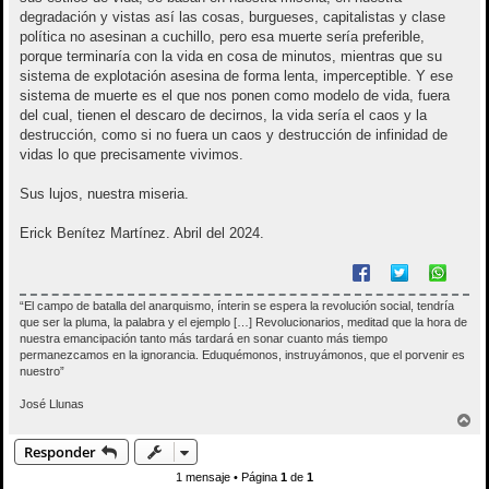
degradación y vistas así las cosas, burgueses, capitalistas y clase
política no asesinan a cuchillo, pero esa muerte sería preferible,
porque terminaría con la vida en cosa de minutos, mientras que su
sistema de explotación asesina de forma lenta, imperceptible. Y ese
sistema de muerte es el que nos ponen como modelo de vida, fuera
del cual, tienen el descaro de decirnos, la vida sería el caos y la
destrucción, como si no fuera un caos y destrucción de infinidad de
vidas lo que precisamente vivimos.
Sus lujos, nuestra miseria.
Erick Benítez Martínez. Abril del 2024.
“El campo de batalla del anarquismo, ínterin se espera la revolución social, tendría
que ser la pluma, la palabra y el ejemplo […] Revolucionarios, meditad que la hora de
nuestra emancipación tanto más tardará en sonar cuanto más tiempo
permanezcamos en la ignorancia. Eduquémonos, instruyámonos, que el porvenir es
nuestro”
José Llunas
A
r
Responder
r
i
1 mensaje • Página
1
de
1
b