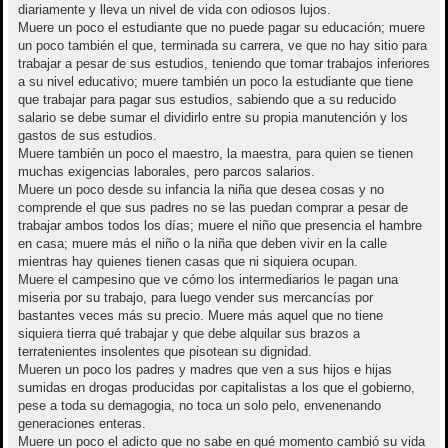
diariamente y lleva un nivel de vida con odiosos lujos.
Muere un poco el estudiante que no puede pagar su educación; muere
un poco también el que, terminada su carrera, ve que no hay sitio para
trabajar a pesar de sus estudios, teniendo que tomar trabajos inferiores
a su nivel educativo; muere también un poco la estudiante que tiene
que trabajar para pagar sus estudios, sabiendo que a su reducido
salario se debe sumar el dividirlo entre su propia manutención y los
gastos de sus estudios.
Muere también un poco el maestro, la maestra, para quien se tienen
muchas exigencias laborales, pero parcos salarios.
Muere un poco desde su infancia la niña que desea cosas y no
comprende el que sus padres no se las puedan comprar a pesar de
trabajar ambos todos los días; muere el niño que presencia el hambre
en casa; muere más el niño o la niña que deben vivir en la calle
mientras hay quienes tienen casas que ni siquiera ocupan.
Muere el campesino que ve cómo los intermediarios le pagan una
miseria por su trabajo, para luego vender sus mercancías por
bastantes veces más su precio. Muere más aquel que no tiene
siquiera tierra qué trabajar y que debe alquilar sus brazos a
terratenientes insolentes que pisotean su dignidad.
Mueren un poco los padres y madres que ven a sus hijos e hijas
sumidas en drogas producidas por capitalistas a los que el gobierno,
pese a toda su demagogia, no toca un solo pelo, envenenando
generaciones enteras.
Muere un poco el adicto que no sabe en qué momento cambió su vida