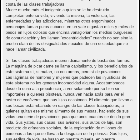
costa de las clases trabajadoras.
Muere mucho más el indigente a quien se le ha destruido
completamente su vida, viviendo la miseria, la violencia, las
enfermedades y las adicciones, mientras otros engominados
personajes fuman puros cubanos en un yate o gastan miles y miles de
pesos en lujos odiosos que encima vanaglorian los medios burgueses
de comunicación y les llaman “excentricidades” cuando no son sino la
prueba clara de las desigualdades sociales de una sociedad que se
hace llamar civilizada.
Si, las clases trabajadoras mueren diariamente de bastantes formas.
La máquina de picar carne se llama capitalismo, y los beneficiarios de
este sistema sí, si matan, no con armas, pero sí de privaciones.
Las lágrimas de hombres y mujeres que padecen las injusticias de
este sistema no les generan incomodidad alguna. Acostumbrados
desde la cuna a la prepotencia, a ver solamente por su bien sin
importarles a quienes pisotean, nunca ven hacia atrás para ver el
rastro de cadáveres que sus lujos ocasionan. El alimento que llevan a
sus bocas está rebañado en sangre de las clases trabajadoras, a
quienes quitan ese mismo alimento de sus mesas, haciendo de sus
vidas una serie de privaciones para que unos cuantos se den la gran
vida. Sus yates, sus casas, sus aviones, sus autos de lujo, son
producto de crímenes sociales, de la explotación de millones de
personas a las que se lleva a la desgracia de la pobreza. Sus lujos,
sus estilos de vida, se basan en nuestra miseria, en nuestra