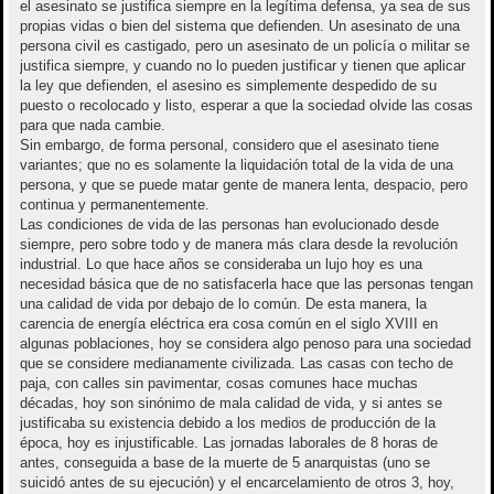
el asesinato se justifica siempre en la legítima defensa, ya sea de sus
propias vidas o bien del sistema que defienden. Un asesinato de una
persona civil es castigado, pero un asesinato de un policía o militar se
justifica siempre, y cuando no lo pueden justificar y tienen que aplicar
la ley que defienden, el asesino es simplemente despedido de su
puesto o recolocado y listo, esperar a que la sociedad olvide las cosas
para que nada cambie.
Sin embargo, de forma personal, considero que el asesinato tiene
variantes; que no es solamente la liquidación total de la vida de una
persona, y que se puede matar gente de manera lenta, despacio, pero
continua y permanentemente.
Las condiciones de vida de las personas han evolucionado desde
siempre, pero sobre todo y de manera más clara desde la revolución
industrial. Lo que hace años se consideraba un lujo hoy es una
necesidad básica que de no satisfacerla hace que las personas tengan
una calidad de vida por debajo de lo común. De esta manera, la
carencia de energía eléctrica era cosa común en el siglo XVIII en
algunas poblaciones, hoy se considera algo penoso para una sociedad
que se considere medianamente civilizada. Las casas con techo de
paja, con calles sin pavimentar, cosas comunes hace muchas
décadas, hoy son sinónimo de mala calidad de vida, y si antes se
justificaba su existencia debido a los medios de producción de la
época, hoy es injustificable. Las jornadas laborales de 8 horas de
antes, conseguida a base de la muerte de 5 anarquistas (uno se
suicidó antes de su ejecución) y el encarcelamiento de otros 3, hoy,