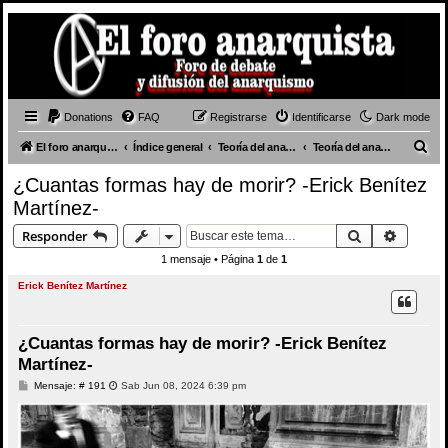
Donations
FAQ
Registrarse
Identificarse
Dark mode
B
El foro anarquista
Índice general
Teoría del anarquismo
Teoría del anarquismo en general
u
¿Cuantas formas hay de morir? -Erick Benítez
s
Martínez-
c
Buscar
Búsque
Responder
a
1 mensaje • Página
1
de
1
r
Erick Benítez Martínez
¿Cuantas formas hay de morir? -Erick Benítez
Martínez-
M
Mensaje: # 191
Sab Jun 08, 2024 6:39 pm
e
n
s
a
j