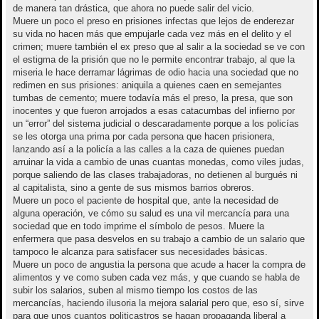
de manera tan drástica, que ahora no puede salir del vicio.
Muere un poco el preso en prisiones infectas que lejos de enderezar
su vida no hacen más que empujarle cada vez más en el delito y el
crimen; muere también el ex preso que al salir a la sociedad se ve con
el estigma de la prisión que no le permite encontrar trabajo, al que la
miseria le hace derramar lágrimas de odio hacia una sociedad que no
redimen en sus prisiones: aniquila a quienes caen en semejantes
tumbas de cemento; muere todavía más el preso, la presa, que son
inocentes y que fueron arrojados a esas catacumbas del infierno por
un “error” del sistema judicial o descaradamente porque a los policías
se les otorga una prima por cada persona que hacen prisionera,
lanzando así a la policía a las calles a la caza de quienes puedan
arruinar la vida a cambio de unas cuantas monedas, como viles judas,
porque saliendo de las clases trabajadoras, no detienen al burgués ni
al capitalista, sino a gente de sus mismos barrios obreros.
Muere un poco el paciente de hospital que, ante la necesidad de
alguna operación, ve cómo su salud es una vil mercancía para una
sociedad que en todo imprime el símbolo de pesos. Muere la
enfermera que pasa desvelos en su trabajo a cambio de un salario que
tampoco le alcanza para satisfacer sus necesidades básicas.
Muere un poco de angustia la persona que acude a hacer la compra de
alimentos y ve como suben cada vez más, y que cuando se habla de
subir los salarios, suben al mismo tiempo los costos de las
mercancías, haciendo ilusoria la mejora salarial pero que, eso sí, sirve
para que unos cuantos politicastros se hagan propaganda liberal a