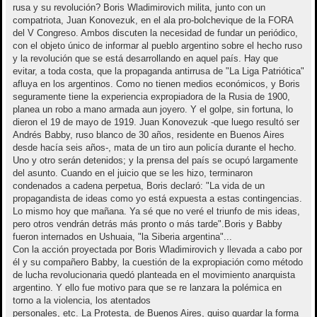
rusa y su revolución? Boris Wladimirovich milita, junto con un
compatriota, Juan Konovezuk, en el ala pro-bolchevique de la FORA
del V Congreso. Ambos discuten la necesidad de fundar un periódico,
con el objeto único de informar al pueblo argentino sobre el hecho ruso
y la revolución que se está desarrollando en aquel país. Hay que
evitar, a toda costa, que la propaganda antirrusa de "La Liga Patriótica"
afluya en los argentinos. Como no tienen medios económicos, y Boris
seguramente tiene la experiencia expropiadora de la Rusia de 1900,
planea un robo a mano armada aun joyero. Y el golpe, sin fortuna, lo
dieron el 19 de mayo de 1919. Juan Konovezuk -que luego resultó ser
Andrés Babby, ruso blanco de 30 años, residente en Buenos Aires
desde hacía seis años-, mata de un tiro aun policía durante el hecho.
Uno y otro serán detenidos; y la prensa del país se ocupó largamente
del asunto. Cuando en el juicio que se les hizo, terminaron
condenados a cadena perpetua, Boris declaró: "La vida de un
propagandista de ideas como yo está expuesta a estas contingencias.
Lo mismo hoy que mañana. Ya sé que no veré el triunfo de mis ideas,
pero otros vendrán detrás más pronto o más tarde".Boris y Babby
fueron internados en Ushuaia, "la Siberia argentina"...
Con la acción proyectada por Boris Wladimirovich y llevada a cabo por
él y su compañero Babby, la cuestión de la expropiación como método
de lucha revolucionaria quedó planteada en el movimiento anarquista
argentino. Y ello fue motivo para que se re lanzara la polémica en
torno a la violencia, los atentados
personales, etc. La Protesta, de Buenos Aires, quiso guardar la forma