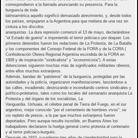
correspondieron a la llamada anunciando su presencia. Para la
burguesía de toda
latinoamérica aquello significó demasiado atrevimiento, y, desde todos
los países, empujaron a la Argentina para que metiera de una vez en
cintura a los díscolos
anarquistas. La dura represión comenzó el 13 de mayo, declarándose
"el Estado de guerra" e imponiendo el terror policiaco por doquier. Los
primeros detenidos fueron los redactores de La Protesta, de La Batalla
y los componentes del Consejo Federal de la FORA y de la CORA (
Confederación Obrera Regional Argentina escindida de la FORA en
1909 y de inspiración "sindicalista" y "economicista"). A estas
detenciones siguieron muchas más de significados militantes obreros,
entre ellos muchos extranjeros.
Además, bandas de "patoteros" de la burguesía, protegidas por las
autoridades y la policía, organizaron manifestaciones, lanzándose a
las calles, invadiendo, destrozando e incendiando centros sindicales y
político-proletarios, tales como los locales del semanario anarquista La
Protesta y del órgano de los socialistas, La
Vanguardia. Ushuaia, el célebre penal de Tierra del Fuego, en el sur
argentino, mejor conocido "por el cementerio de hombres vivos", se
vio repleto de presos, a la par que muchos extranjeros fueron
deportados. Pero aunque resulte increíble, en Buenos Aires los
trabajadores declararon la huelga general como protesta al centenario
y al terror policiaco-burgués.
Después de 1910, sucedieron tres años de clandestinidad para la