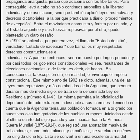
propaganda anarquista, juraba que acabaría con los libertarios. Para
conseguirlo llevó a cabo no sólo continuos atropellos a la libertad
individual y de asociación, sino que también aplicó leyes restrictivas y
decretos dictatoriales, a la par que practicaba a diario "procedimientos
de excepción". Entre el movimiento anarquista y forista por un lado, y
el Estado argentino y sus fuerzas represivas por el otro, quedó
planteado un claro desafío.
En 1902 se aplicaba, por primera vez, el llamado "Estado de sitio",
verdadero "Estado de excepción" que barría los muy respetados
derechos constitucionales e
individuales. A partir de entonces, sería impuesto por largos períodos y
por casi todos los gobiernos constitucionales --o sea, resultantes de
elecciones nacionales- o de facto -es decir, de hecho-. En
consecuencia, la excepción era, en realidad, el vivir bajo el imperio
constitucional. Ese mismo año de 1902 se dictó, además, una de las
leyes más represivas y más combatidas de la Argentina, que perduró
durante más de medio siglo; se trata de la denominada Ley de
Residencia (número 4.144 ). La misma permiría a la oficialidad la
deportación de todo extranjero indeseable a sus intereses. Teniendo en
cuenta que la Argentina tenía una población formada en alto grado por
sucesivas olas inmigratorias de los pueblos europeos -iniciadas desde
el último cuarto del siglo pasado y continuadas hasta la Primera
Guerra Mundial (1875-1914), que registró una aportación masiva de
trabajadores, sobre todo italianos y españoles-, se ve claro a quiénes
iba dirigida dicha ley. Esta se convertía en una excelente arma del