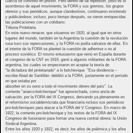
García se convirtió en prisión. Pero dentro de tal represión, yeso es lo
asombroso de aquel movimiento, la FORA y sus gremios, los grupos
obreros y sus periódicos, aunque clandestinos, continuaron existiendo
y publicándose; incluso, poco tiempo después, se vieron enriquecidas
las publicaciones con un cotidiano:
Tribuna Proletaria.
En este nuevo renacer, que situamos en 1920, al igual que en otros
lugares del mundo, también en la Argentina la cuestión de la revolución
rusa tuvo sus repercusiones, y la FORA no podía salvarse de ellas. En
el interior de la FORA se planteó la cuestión de adherirse o no al
proceso soviético. El mismo entusiasmo que reinó en España durante
el congreso de la CNT en 1919, ganó a algunos militantes de la FORA
argentina, los cuales se empecinaron en aceptar la teoría de
"la dictadura del proletariado" a lo bolchevique. "Esa disidencia --
escribe Abad de Santillán- debilitó a la FORA, justamente en el período
en que estaba por
absorber en su seno a todo el movimiento obrero del país". La
corriente "anarco-bolchevique" fue aprovechada, como ancla de
salvación, por la FORA del IX Congreso, derivando ya plenamente en
el reformismo socialdemócrata que financiaría incluso sus periódicos
pro-bolcheviques para atacar a la FORA del V Congreso. En marzo de
1922, la corriente pro-bolchevique y los restos de la FORA del IX
Congreso de fusionaron para formar una nueva central obrera: la Unión
Sindical Argentina.
Entre los años 1920 y 1922, es decir, los años de polémica y los años