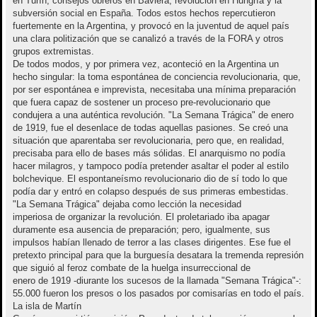
en Turín, consejos obreros en Baviera, revolución en Hungría y la
subversión social en España. Todos estos hechos repercutieron
fuertemente en la Argentina, y provocó en la juventud de aquel país
una clara politización que se canalizó a través de la FORA y otros
grupos extremistas.
De todos modos, y por primera vez, aconteció en la Argentina un
hecho singular: la toma espontánea de conciencia revolucionaria, que,
por ser espontánea e imprevista, necesitaba una mínima preparación
que fuera capaz de sostener un proceso pre-revolucionario que
condujera a una auténtica revolución. "La Semana Trágica" de enero
de 1919, fue el desenlace de todas aquellas pasiones. Se creó una
situación que aparentaba ser revolucionaria, pero que, en realidad,
precisaba para ello de bases más sólidas. El anarquismo no podía
hacer milagros, y tampoco podía pretender asaltar el poder al estilo
bolchevique. El espontaneísmo revolucionario dio de sí todo lo que
podía dar y entró en colapso después de sus primeras embestidas.
"La Semana Trágica" dejaba como lección la necesidad
imperiosa de organizar la revolución. El proletariado iba apagar
duramente esa ausencia de preparación; pero, igualmente, sus
impulsos habían llenado de terror a las clases dirigentes. Ese fue el
pretexto principal para que la burguesía desatara la tremenda represión
que siguió al feroz combate de la huelga insurreccional de
enero de 1919 -diurante los sucesos de la llamada "Semana Trágica"-:
55.000 fueron los presos o los pasados por comisarías en todo el país.
La isla de Martín