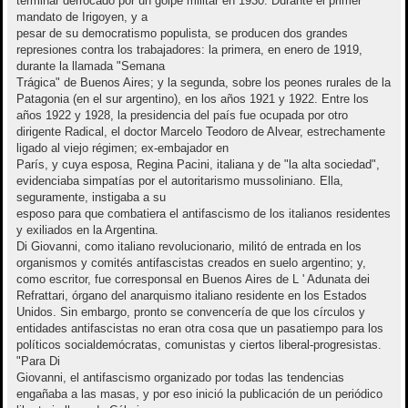
terminar derrocado por un golpe militar en 1930. Durante el primer
mandato de Irigoyen, y a
pesar de su democratismo populista, se producen dos grandes
represiones contra los trabajadores: la primera, en enero de 1919,
durante la llamada "Semana
Trágica" de Buenos Aires; y la segunda, sobre los peones rurales de la
Patagonia (en el sur argentino), en los años 1921 y 1922. Entre los
años 1922 y 1928, la presidencia del país fue ocupada por otro
dirigente Radical, el doctor Marcelo Teodoro de Alvear, estrechamente
ligado al viejo régimen; ex-embajador en
París, y cuya esposa, Regina Pacini, italiana y de "la alta sociedad",
evidenciaba simpatías por el autoritarismo mussoliniano. Ella,
seguramente, instigaba a su
esposo para que combatiera el antifascismo de los italianos residentes
y exiliados en la Argentina.
Di Giovanni, como italiano revolucionario, militó de entrada en los
organismos y comités antifascistas creados en suelo argentino; y,
como escritor, fue corresponsal en Buenos Aires de L ' Adunata dei
Refrattari, órgano del anarquismo italiano residente en los Estados
Unidos. Sin embargo, pronto se convencería de que los círculos y
entidades antifascistas no eran otra cosa que un pasatiempo para los
políticos socialdemócratas, comunistas y ciertos liberal-progresistas.
"Para Di
Giovanni, el antifascismo organizado por todas las tendencias
engañaba a las masas, y por eso inició la publicación de un periódico