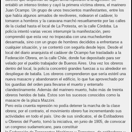
entabló un intenso tiroteo y cayó la primera víctima obrera, el marinero
Juan Ocampo. Un grupo de unos trescientos manifestantes, entre los
que había algunos armados de revólveres, rodearon el cadáver, lo
tomaron a hombros y la caravana marchó resueltamente por las calles
de la ciudad hasta el local de La Protesta, en la calle Córdoba. La
policía intentó varias veces interrumpir la manifestación, pero
comprendió que esta vez no tropezaba con una muchedumbre
desarmada, sino con un grupo de hombres decididos a enfrentarse a
cualquier situación, y se contentó con seguirla desde lejos. Desde el
local del diario anarquista el cadáver de Ocampo fue trasladado a la
Federación Obrera, en la calle Chile, donde fue depositado para ser
velado por el pueblo trabajador de Buenos Aires. Una vez los obreros
dentro del local, la policía concentró grandes fuerzas a su alrededor en
despliegue de batalla. Los obreros comprendieron que sería estéril una
nueva masacre y abandonaron el edificio, lo que fue aprovechado por
los guardias del orden para llevarse el muerto y enterrarlo
clandestinamente. Además del marinero muerto, hubo más de treinta
obreros heridos de bala. Estos son los sucesos conocidos como la
masacre de la plaza Mazzini.
Pero esta cruenta represión no podía detener la marcha de la clase
obrera; por el contrario, el movimiento obrero fue incrementando sus
actividades en todo el país. Uno de sus sindicatos, el de Estibadores
u Obreros del Puerto, tomó la iniciativa, en junio de 1905, de convocar
un congreso sudamericano, para constituir