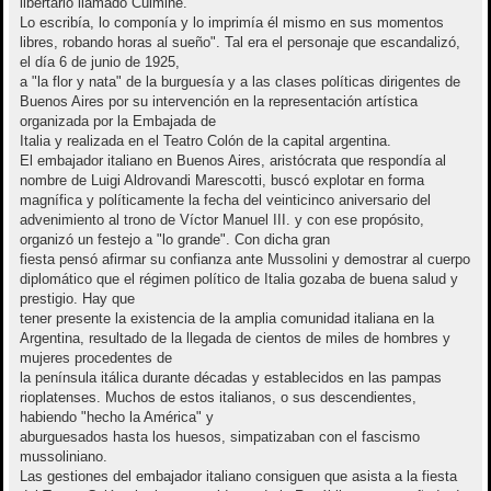
libertario llamado Cúlmine.
Lo escribía, lo componía y lo imprimía él mismo en sus momentos
libres, robando horas al sueño". Tal era el personaje que escandalizó,
el día 6 de junio de 1925,
a "la flor y nata" de la burguesía y a las clases políticas dirigentes de
Buenos Aires por su intervención en la representación artística
organizada por la Embajada de
Italia y realizada en el Teatro Colón de la capital argentina.
El embajador italiano en Buenos Aires, aristócrata que respondía al
nombre de Luigi Aldrovandi Marescotti, buscó explotar en forma
magnífica y políticamente la fecha del veinticinco aniversario del
advenimiento al trono de Víctor Manuel III. y con ese propósito,
organizó un festejo a "lo grande". Con dicha gran
fiesta pensó afirmar su confianza ante Mussolini y demostrar al cuerpo
diplomático que el régimen político de Italia gozaba de buena salud y
prestigio. Hay que
tener presente la existencia de la amplia comunidad italiana en la
Argentina, resultado de la llegada de cientos de miles de hombres y
mujeres procedentes de
la península itálica durante décadas y establecidos en las pampas
rioplatenses. Muchos de estos italianos, o sus descendientes,
habiendo "hecho la América" y
aburguesados hasta los huesos, simpatizaban con el fascismo
mussoliniano.
Las gestiones del embajador italiano consiguen que asista a la fiesta