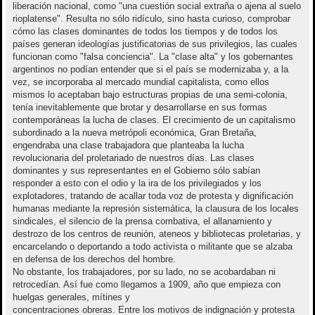
liberación nacional, como "una cuestión social extraña o ajena al suelo
rioplatense". Resulta no sólo ridículo, sino hasta curioso, comprobar
cómo las clases dominantes de todos los tiempos y de todos los
países generan ideologías justificatorias de sus privilegios, las cuales
funcionan como "falsa conciencia". La "clase alta" y los gobernantes
argentinos no podían entender que si el país se modernizaba y, a la
vez, se incorporaba al mercado mundial capitalista, como ellos
mismos lo aceptaban bajo estructuras propias de una semi-colonia,
tenía inevitablemente que brotar y desarrollarse en sus formas
contemporáneas la lucha de clases. El crecimiento de un capitalismo
subordinado a la nueva metrópoli económica, Gran Bretaña,
engendraba una clase trabajadora que planteaba la lucha
revolucionaria del proletariado de nuestros días. Las clases
dominantes y sus representantes en el Gobierno sólo sabían
responder a esto con el odio y la ira de los privilegiados y los
explotadores, tratando de acallar toda voz de protesta y dignificación
humanas mediante la represión sistemática, la clausura de los locales
sindicales, el silencio de la prensa combativa, el allanamiento y
destrozo de los centros de reunión, ateneos y bibliotecas proletarias, y
encarcelando o deportando a todo activista o militante que se alzaba
en defensa de los derechos del hombre.
No obstante, los trabajadores, por su lado, no se acobardaban ni
retrocedían. Así fue como llegamos a 1909, año que empieza con
huelgas generales, mítines y
concentraciones obreras. Entre los motivos de indignación y protesta