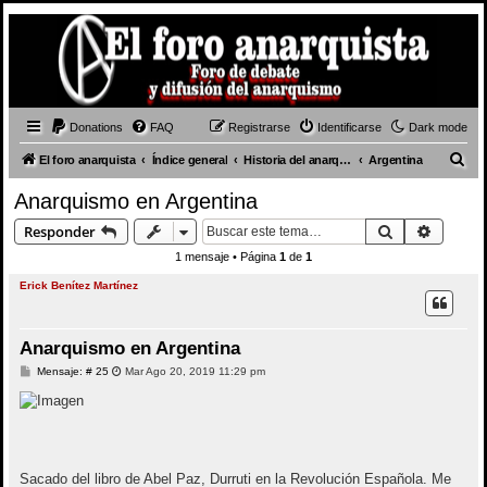
Donations
FAQ
Registrarse
Identificarse
Dark mode
B
El foro anarquista
Índice general
Historia del anarquismo
Argentina
u
Anarquismo en Argentina
s
Buscar
Búsque
Responder
c
1 mensaje • Página
1
de
1
a
Erick Benítez Martínez
r
Anarquismo en Argentina
M
Mensaje: # 25
Mar Ago 20, 2019 11:29 pm
e
n
s
a
j
e
Sacado del libro de Abel Paz, Durruti en la Revolución Española. Me