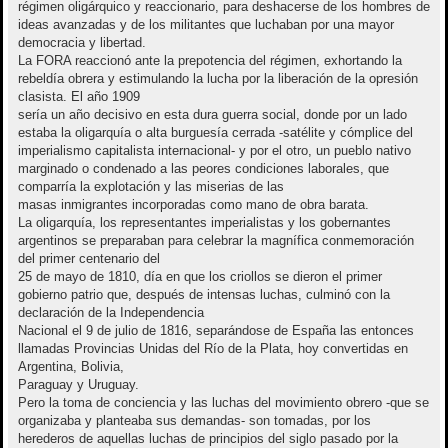
régimen oligárquico y reaccionario, para deshacerse de los hombres de
ideas avanzadas y de los militantes que luchaban por una mayor
democracia y libertad.
La FORA reaccionó ante la prepotencia del régimen, exhortando la
rebeldía obrera y estimulando la lucha por la liberación de la opresión
clasista. El año 1909
sería un año decisivo en esta dura guerra social, donde por un lado
estaba la oligarquía o alta burguesía cerrada -satélite y cómplice del
imperialismo capitalista internacional- y por el otro, un pueblo nativo
marginado o condenado a las peores condiciones laborales, que
comparría la explotación y las miserias de las
masas inmigrantes incorporadas como mano de obra barata.
La oligarquía, los representantes imperialistas y los gobernantes
argentinos se preparaban para celebrar la magnífica conmemoración
del primer centenario del
25 de mayo de 1810, día en que los criollos se dieron el primer
gobierno patrio que, después de intensas luchas, culminó con la
declaración de la Independencia
Nacional el 9 de julio de 1816, separándose de España las entonces
llamadas Provincias Unidas del Río de la Plata, hoy convertidas en
Argentina, Bolivia,
Paraguay y Uruguay.
Pero la toma de conciencia y las luchas del movimiento obrero -que se
organizaba y planteaba sus demandas- son tomadas, por los
herederos de aquellas luchas de principios del siglo pasado por la