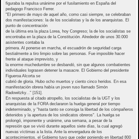
figuraba la repulsa unánime por el fusilamiento en España del
pedagogo Francisco Ferrer.
"El primero de mayo de aquel año, como casi siempre, se celebraban
dos manifestaciones: la de los socialistas y la de los anarquistas. El
punto de concentración
de la última era la plaza Lorea, hoy Congreso; la de los socialistas se
encontraba en la plaza de la Constitución. Alrededor de unos 30.000
asistentes contaba la
primera. Al ponerse en marcha, el escuadrón de seguridad carga
bestialmente a tiro limpio sobre las personas. Fue imposible hacer
frente al ataque imprevisto, y
la enorme muchedumbre se desbandó, sin que algunos combatientes
individuales lograsen detener la masacre. El Gobierno del presidente
Figueroa Alcorta se
cubrió de gloria. Hubo ocho muertos y ciento cinco heridos. En esa
manifestación obrera había un joven ruso llamado Simón
Radowitzky..." [151].
En respuesta al citado atropello, los socialistas de la UGT y los
anarquistas de la FORA declararon la huelga general por tiempo
indeterminado, y "hasta tanto se consiga la libertad de los cómpañeros
detenidos y la apertura de los sindicatos obreros". La huelga se
prolongó, imponente y unánime, una semana, a pesar de la
represión que se vivió durante aquellos siete días, la cual agregó
nuevas víctimas a la lista. Ante la envergadura de los
acontecimientos, el Gobierno tuvo que ceder poniendo en libertad 800