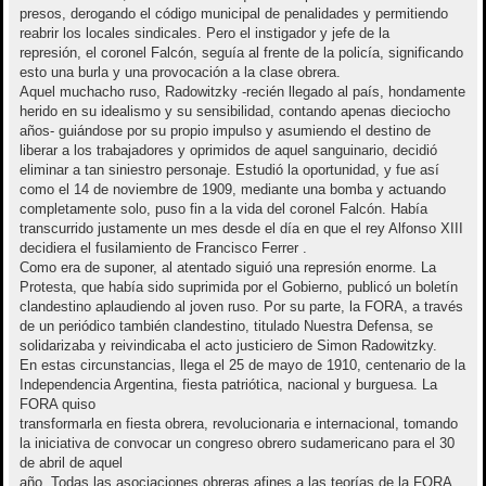
presos, derogando el código municipal de penalidades y permitiendo
reabrir los locales sindicales. Pero el instigador y jefe de la
represión, el coronel Falcón, seguía al frente de la policía, significando
esto una burla y una provocación a la clase obrera.
Aquel muchacho ruso, Radowitzky -recién llegado al país, hondamente
herido en su idealismo y su sensibilidad, contando apenas dieciocho
años- guiándose por su propio impulso y asumiendo el destino de
liberar a los trabajadores y oprimidos de aquel sanguinario, decidió
eliminar a tan siniestro personaje. Estudió la oportunidad, y fue así
como el 14 de noviembre de 1909, mediante una bomba y actuando
completamente solo, puso fin a la vida del coronel Falcón. Había
transcurrido justamente un mes desde el día en que el rey Alfonso XIII
decidiera el fusilamiento de Francisco Ferrer .
Como era de suponer, al atentado siguió una represión enorme. La
Protesta, que había sido suprimida por el Gobierno, publicó un boletín
clandestino aplaudiendo al joven ruso. Por su parte, la FORA, a través
de un periódico también clandestino, titulado Nuestra Defensa, se
solidarizaba y reivindicaba el acto justiciero de Simon Radowitzky.
En estas circunstancias, llega el 25 de mayo de 1910, centenario de la
Independencia Argentina, fiesta patriótica, nacional y burguesa. La
FORA quiso
transformarla en fiesta obrera, revolucionaria e internacional, tomando
la iniciativa de convocar un congreso obrero sudamericano para el 30
de abril de aquel
año. Todas las asociaciones obreras afines a las teorías de la FORA