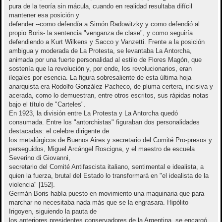
pura de la teoría sin mácula, cuando en realidad resultaba difícil
mantener esa posición y
defender --como defendía a Simón Radowitzky y como defendió al
propio Boris- la sentencia "venganza de clase", y como seguiría
defendiendo a Kurt Wilkens y Sacco y Vanzetti. Frente a la posición
ambigua y moderada de La Protesta, se levantaba La Antorcha,
animada por una fuerte personalidad al estilo de Flores Magón, que
sostenía que la revolución y, por ende, los revolucionarios, eran
ilegales por esencia. La figura sobresaliente de esta última hoja
anarquista era Rodolfo González Pacheco, de pluma certera, incisiva y
acerada, como lo demuestran, entre otros escritos, sus rápidas notas
bajo el título de "Carteles".
En 1923, la división entre La Protesta y La Antorcha quedó
consumada. Entre los "antorchistas" figuraban dos personalidades
destacadas: el celebre dirigente de
los metalúrgicos de Buenos Aires y secretario del Comité Pro-presos y
perseguidos, Miguel Arcángel Roscigna, y el maestro de escuela
Severino di Giovanni,
secretario del Comité Antifascista italiano, sentimental e idealista, a
quien la fuerza, brutal del Estado lo transformará en "el idealista de la
violencia" [152].
Germán Boris había puesto en movimiento una maquinaria que para
marchar no necesitaba nada más que se la engrasara. Hipólito
Irigoyen, siguiendo la pauta de
los anteriores presidentes conservadores de la Argentina, se encargó,