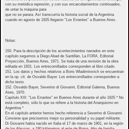
con su metódica represión, y con sus encarcelamientos continuados,
de untar la máquina para
que no se parara. Así transcurría la historia social de la Argentina
cuando en agosto de 1925 llegaron "Los Errantes" a Buenos Aires.
Notas:
150. Para la descripción de los acontecimientos narrados en este
capítulo seguimos a Diego Abad de Santillán, La FORA, Editorial
Proyección, Buenos Aires, 1971. Se trata de una revisión de la obra
editada en 1931. Los entrecomillados corresponden al libro citado.
151. Los datos y hechos relativos a Boris Wladimirovich se encuentran
en la op. cit. de Osvaldo Bayer. Los entrecomillados corresponden a
dicho texto.
152. Osvaldo Bayer, Severino di Giovanni, Editorial Galerna, Buenos
Aires, 1970.
Capítulo XIII: "Los Errantes" en Buenos Aires durante el año 1925 * No
está completo, sólo lo que se refiere a la historia del Anarquismo en
Argentina *
En el capítulo anterior hemos hecho referencia a Severino di Giovanni.
Conviene que precisemos mejor su personalidad y su papel militante.
Di Giovanni había nacido en Italia el 17 de marzo de 1901, en la región
de los Abruzos, a 180 kilómetros al este de Roma. Hijo de familia