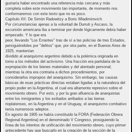
gustaría haber encontrado una referencia más cercana y más
completa sobre este movimiento tan importante, de momento nos
conformaremos con este texto que no es poco.
Capítulo XII: De Simón Radowitzy a Boris Wladimirovich
Por circunstancias ajenas a la voluntad de Durruti y Ascaso, la
excursión americana iba a terminar por donde lógicamente debía haber
empezado. Y lo que era
peor, llevando "Los Errantes" tras de sí a las policías de tres Estados,
persiguiéndoles por "delitos" que, por otra parte, en el Buenos Aires de
1925, mantenían
dividido al anarquismo argentino debido a la polémica originada en
torno a los métodos del activismo. Una fracción era partidaria de la
expropiación de los bienes materiales y del atentado personal;
mientras la otra era contraria a dichos procedimientos, por
considerarlos impropios del anarquismo. Sin embargo, las causas
básicas de esas prácticas directas estaban ligadas a la naturaleza del
propio poder en la Argentina, el cual era altamente represivo sobre el
movimiento obrero. Por esto, y por la gran afluencia de anarquistas
entre los inmigrantes y los exiliados arribados a las tierras
rioplatenses, en la Argentina y en el Uruguay, el anarquismo combativo
tenía numerosos adeptos.
En agosto de 1905 se había constituido la FORA (Federación Obrera
Regional Argentina) en el denominado V Congreso, prosiguiendo la
línea de los intentos de unificación del movimiento obrero, cuyo primer
antecedente hay que buscarlo en la creación de la sección de la