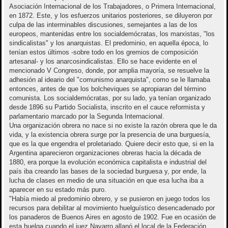
Asociación Internacional de los Trabajadores, o Primera Internacional,
en 1872. Este, y los esfuerzos unitarios posteriores, se diluyeron por
culpa de las interminables discusiones, semejantes a las de los
europeos, mantenidas entre los socialdemócratas, los marxistas, "los
sindicalistas" y los anarquistas. El predominio, en aquella época, lo
tenían estos últimos -sobre todo en los gremios de composición
artesanal- y los anarcosindicalistas. Ello se hace evidente en el
mencionado V Congreso, donde, por amplia mayoría, se resuelve la
adhesión al ideario del "comunismo anarquista", como se le llamaba
entonces, antes de que los bolcheviques se apropiaran del término
comunista. Los socialdemócratas, por su lado, ya tenían organizado
desde 1896 su Partido Socialista, inscrito en el cauce reformista y
parlamentario marcado por la Segunda Internacional.
Una organización obrera no nace si no existe la razón obrera que le da
vida, y la existencia obrera surge por la presencia de una burguesía,
que es la que engendra el proletariado. Quiere decir esto que, si en la
Argentina aparecieron organizaciones obreras hacia la década de
1880, era porque la evolución económica capitalista e industrial del
país iba creando las bases de la sociedad burguesa y, por ende, la
lucha de clases en medio de una situación en que esa lucha iba a
aparecer en su estado más puro.
"Había miedo al predominio obrero, y se pusieron en juego todos los
recursos para debilitar al movimiento huelguístico desencadenado por
los panaderos de Buenos Aires en agosto de 1902. Fue en ocasión de
esta huelga cuando el juez Navarro allanó el local de la Federación