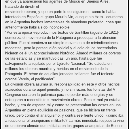
en que ya aparecieron los agentes de Moscú en Buenos Aires,
tratando de dividir el
movimiento obrero, y que en parte lo consiguieron --como lo había
intentado en España el grupo Maurín-Nin, aunque sin éxito-- ocurrieron
en la Argentina hechos lamentables de abandono proletario, cosa que
anteriormente habría sido inconcebible.
"Por esta época -reproducimos textos de Santillán (agosto de 1921)-
comienza el movimiento de la Patagonia a preocupar a la atención
pública. Fue al comienzo un simple movimiento de reivindicaciones
modestas, pero la persecución policial y el odio de los hacendados
hicieron de él un acontecimiento histórico. Abarcó millares de obreros
de las estancias y se mantuvo casi un año, hasta que fue
salvajemente aniquilado por el Ejército Nacional. "Se calcula en
millares los obreros muertos y heridos en el movimiento de la
Patagonia. El héroe de aquellas jornadas brillantes fue el teniente
coronel Varela, el pacificador"...
La división obrera asumía su responsabilidad en este y otros hechos
acaecidos durante aquel periodo. y no sin razón, los foristas del V
Congreso cortaron la polémica para no perder más energías y se
entregaron a reconstituir el movimiento obrero. Pero el mal ya estaba
hecho, y era de esperar, tal y como se presentaban las cosas en una
Argentina en plena ebullición de pasiones, que se hiciera un frente
único, pero contra el anarquismo. y contra ese frente único, ¿cómo iba
a reaccionar el anarquismo militante? La más inmediata respuesta vino
de un obrero alemán que militaba en los grupos anarquistas de Buenos