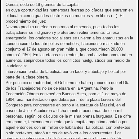
Obrera, sede de 18 gremios de la capital,
en cuya oportunidad las numerosas fuerzas policíacas que entraron en
el local hicieron grandes destrozos en muebles y en libros (...). El
procedimiento del juez
Navarro produjo un efecto contrario al esperado, pues todos los
trabajadores se indignaron y protestaron valientemente. En esa
emergencia, los oradores socialistas se unieron a los anarquistas en la
condenación de los atropellos cometidos, habiéndose realizado en
conjunto el 17 de agosto un gran mitin al que concurrieron 20.000
obreros" [150]. En las etapas siguientes, la combatividad obrera irá en
aumento, zanjándose todos los conflictos huelguísticos por medio de
la violencia:
intervención brutal de la policía por un lado, y sabotaje y boicot por
parte de la clase obrera.
Por principio de autoridad, el Gobierno se había propuesto que el Día
de los Trabajadores no se celebrara en la Argentina. Pero la
Federación Obrera convocó en Buenos Aires, para el 1 de mayo de
1904, una manifestación que debía partir de la plaza Lorea o del
Congreso para congregarse en torno a la estatua de Mazzini, en el
paseo de Julio. Acudieron a dicha manifestación más de cien mil
personas, según los cálculos de la misma prensa burguesa. Esa cifra
era enorme, teniendo en cuenta que la capital argentina contaba por
aquel entonces con un millón de habitantes. La policía, con pretextos
o sin pretextos, atacó a tiros de revólver a los concurrentes. Los
obreros que disponían de algún arma replicaron a la agresión. Se