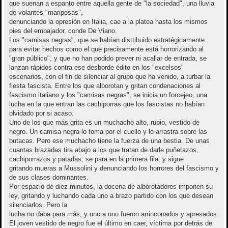
que suenan a espanto entre aquella gente de "la sociedad", una lluvia
de volantes "mariposas",
denunciando la opresión en Italia, cae a la platea hasta los mismos
pies del embajador, conde De Viano.
Los "camisas negras", que se habían disttibuido estratégicamente
para evitar hechos como el que precisamente está horrorizando al
"gran público", y que no han podido prever ni acallar de entrada, se
lanzan rápidos contra ese desborde édito en los "excelsos"
escenarios, con el fin de silenciar al grupo que ha venido, a turbar la
fiesta fascista. Entre los que alborotan y gritan condenaciones al
fascismo italiano y los "camisas negras", se inicia un forcejeo, una
lucha en la que entran las cachiporras que los fascistas no habían
olvidado por si acaso.
Uno de los que más grita es un muchacho alto, rubio, vestido de
negro. Un camisa negra lo toma por el cuello y lo arrastra sobre las
butacas. Pero ese muchacho tiene la fuerza de una bestia. De unas
cuantas brazadas tira abajo a los que tratan de darle puñetazos,
cachiporrazos y patadas; se para en la primera fila, y sigue
gritando mueras a Mussolini y denunciando los horrores del fascismo y
de sus clases dominantes.
Por espacio de diez minutos, la docena de alborotadores imponen su
ley, gritando y luchando cada uno a brazo partido con los que desean
silenciarlos. Pero la
lucha no daba para más, y uno a uno fueron arrinconados y apresados.
El joven vestido de negro fue el último en caer, víctima por detrás de