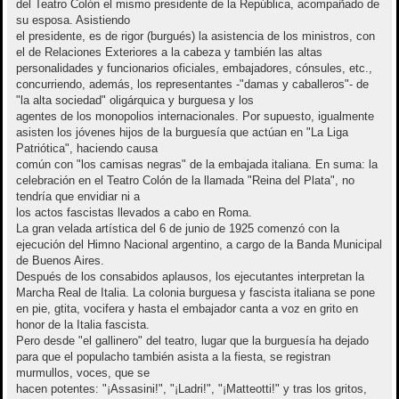
del Teatro Colón el mismo presidente de la República, acompañado de
su esposa. Asistiendo
el presidente, es de rigor (burgués) la asistencia de los ministros, con
el de Relaciones Exteriores a la cabeza y también las altas
personalidades y funcionarios oficiales, embajadores, cónsules, etc.,
concurriendo, además, los representantes -"damas y caballeros"- de
"la alta sociedad" oligárquica y burguesa y los
agentes de los monopolios internacionales. Por supuesto, igualmente
asisten los jóvenes hijos de la burguesía que actúan en "La Liga
Patriótica", haciendo causa
común con "los camisas negras" de la embajada italiana. En suma: la
celebración en el Teatro Colón de la llamada "Reina del Plata", no
tendría que envidiar ni a
los actos fascistas llevados a cabo en Roma.
La gran velada artística del 6 de junio de 1925 comenzó con la
ejecución del Himno Nacional argentino, a cargo de la Banda Municipal
de Buenos Aires.
Después de los consabidos aplausos, los ejecutantes interpretan la
Marcha Real de Italia. La colonia burguesa y fascista italiana se pone
en pie, gtita, vocifera y hasta el embajador canta a voz en grito en
honor de la Italia fascista.
Pero desde "el gallinero" del teatro, lugar que la burguesía ha dejado
para que el populacho también asista a la fiesta, se registran
murmullos, voces, que se
hacen potentes: "¡Assasini!", "¡Ladri!", "¡Matteotti!" y tras los gritos,