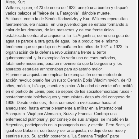
Aires, Kurt
Wilkens, quien, e123 de enero de 1923, anrojó una bomba y disparó
varios balazos al "héroe de la Patagonia", dándole muerte.
Actitudes como la de Simón Radowitzky y Kurt Wilkens repercutían
fuertemente, era natural, en una juventud que se estaba formando al
calor de las derrotas, de las masacres y de ese frente único
establecido contra el anarquismo. En la Argentina, como una gota de
agua se parece a otra gota de agua, iba a producirse el mismo
fenómeno que se produjo en España en los años de 1921 a 1923: la
organización de la defensa revolucionaria frente al terror
gubernamental. y la expropiación sería uno de esos métodos,
fatalmente necesario, para un movimiento que la burguesía y los
aparatos estatales arrinconaban para aplastarlo mejor.
El primer anarquista en emplear la expropiación como método de
acción revolucionario fue un ruso: Oermán Boris Wladimirovich, de 43
años, médico, biólogo, escritor y pintor. A la edad de veinte años militó
en el partido de Lenin, pero se separó de los socialdemócratas rusos -
posteriormente bolcheviques y comunistas- después del congreso de
1906. Desde entonces, Boris comenzó a evolucionar hacia el
anarquismo, hasta entrar plenamente a militar en la Internacional
Anarquista. Viajó por Alemania, Suiza y Francia. Contrajo una
enfermedad pulmonar y, por consejo de sus amigos, se instaló en la
Argentina, participando en la propaganda oral y escrita. Pero Boris, al
igual que Bakunin, con todo y ser anarquista, no dejó de ser ruso y
sentirse ruso. Su acción posterior a "La Semana Trágica" parte