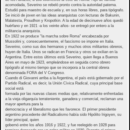
acomodada, Severino se rebeló pronto contra la autoridad paterna.
Estudió para maestro de escuela y, en sus horas libres, para tipógrafo.
Se inició de joven en las ideas anarquistas con lecturas de Bakunin,
Malatesta, Proudhon y Kropotkin. A la edad de diecinueve años quedó
huérfano y en 1921 -a los veinte años- se entregó por entero a la
militancia anarquista.
En 1922 se produce "la marcha sobre Roma" encabezada por
Mussolini y, consecuentemenre, el fascismo se impone en Italia.
Severino, como sus dos hermanos y muchos otros militantes obreros,
huyen de Italia. Unos se radican en Francia y otros se exilian en la
Argentina. Entre estos últimos está Severino, quien llega a Buenos
Aires en mayo de 1923, empleándose en seguida como obrero
tipógrafo al mismo tiempo que se incorpora a la central obrera
denominada FORA del V Congreso.
Cuando di Giovanni arriba a la Argentina, el país está gobernado por el
Partido Radical, es decir, la Unión Cívica Radical, cuya principal base
social está
formada por las nuevas clases medias que, relativamente enfrentadas
a la vieja oligarquía terrateniente, ganadera y comercial, reclaman una
mayor apertura para la
democracia y el liberalismo que les favorece. El primer presidente
argentino procedente del Radicalismo había sido Hipólito Irigoyen, su
líder principal, quien
gobernó entre los años 1916 y 1922, y fue reelegido en 1928 para