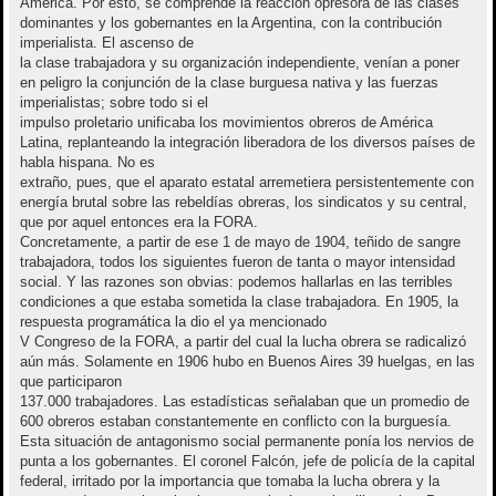
América. Por esto, se comprende la reacción opresora de las clases
dominantes y los gobernantes en la Argentina, con la contribución
imperialista. El ascenso de
la clase trabajadora y su organización independiente, venían a poner
en peligro la conjunción de la clase burguesa nativa y las fuerzas
imperialistas; sobre todo si el
impulso proletario unificaba los movimientos obreros de América
Latina, replanteando la integración liberadora de los diversos países de
habla hispana. No es
extraño, pues, que el aparato estatal arremetiera persistentemente con
energía brutal sobre las rebeldías obreras, los sindicatos y su central,
que por aquel entonces era la FORA.
Concretamente, a partir de ese 1 de mayo de 1904, teñido de sangre
trabajadora, todos los siguientes fueron de tanta o mayor intensidad
social. Y las razones son obvias: podemos hallarlas en las terribles
condiciones a que estaba sometida la clase trabajadora. En 1905, la
respuesta programática la dio el ya mencionado
V Congreso de la FORA, a partir del cual la lucha obrera se radicalizó
aún más. Solamente en 1906 hubo en Buenos Aires 39 huelgas, en las
que participaron
137.000 trabajadores. Las estadísticas señalaban que un promedio de
600 obreros estaban constantemente en conflicto con la burguesía.
Esta situación de antagonismo social permanente ponía los nervios de
punta a los gobernantes. El coronel Falcón, jefe de policía de la capital
federal, irritado por la importancia que tomaba la lucha obrera y la