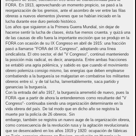
FORA. En 1913, aprovechando un momento propicio, se pasó a la
reorganización de los gremios, ante el asombro de ver entre las filas
obreras a nuevos elementos jóvenes que se habían iniciado en la
lucha durante ese duro periodo histórico.
Los años que siguieron a la Primera Guerra Mundial, sin dejar de
hacerse sentir la lucha de clases, ésta fue menos cruenta. y quizá una
de las causas de ello fuera la importante escisión que se produjo en la
FORA con ocasión de su IX Congreso en abril de 1915: una fracción
pasó a llamarse "FORA del IX Congreso", adoptando una línea
sindicalista. El otro sector, el del "V Congreso", continuó manteniendo
la posición más radical, es decir, anarquista. Entre ambas fracciones
se entabló una agria polémica, y sabido es que cuando el movimiento
obrero polemiza consigo mismo, las energías que deben emplearse
combatiendo a la burguesía se malgastan en combatirse los militantes
obreros entre sí. y de tal lucha, lamentablemente, saca partido y
ganancias la burguesía.
Con la entrada del año 1917, la burguesía arremetió de nuevo, pues la
FORA -que a partir de ahora la entenderemos como resultante del "V
Congreso"- continuaba siendo una organización determinante en la
vida obrera del país. De tal modo que en dicho año se registra la
muerte por la policía de 26 obreros. Sin
embargo, también se registra un nuevo auge de la organización obrera,
como consecuencia de la revolución rusa y la agitación revolucionaria
que se desencadenó en los años 1919 y 1920: ocupación de fábricas