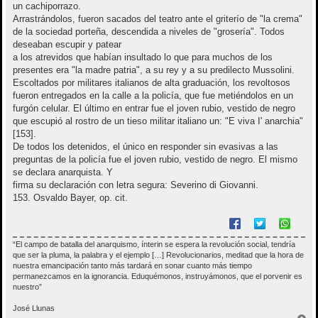
un cachiporrazo.
Arrastrándolos, fueron sacados del teatro ante el griterío de "la crema"
de la sociedad porteña, descendida a niveles de "grosería". Todos
deseaban escupir y patear
a los atrevidos que habían insultado lo que para muchos de los
presentes era "la madre patria", a su rey y a su predilecto Mussolini.
Escoltados por militares italianos de alta graduación, los revoltosos
fueron entregados en la calle a la policía, que fue metiéndolos en un
furgón celular. El último en entrar fue el joven rubio, vestido de negro
que escupió al rostro de un tieso militar italiano un: "E viva I' anarchia"
[153].
De todos los detenidos, el único en responder sin evasivas a las
preguntas de la policía fue el joven rubio, vestido de negro. El mismo
se declara anarquista. Y
firma su declaración con letra segura: Severino di Giovanni.
153. Osvaldo Bayer, op. cit.
“El campo de batalla del anarquismo, ínterin se espera la revolución social, tendría
que ser la pluma, la palabra y el ejemplo […] Revolucionarios, meditad que la hora de
nuestra emancipación tanto más tardará en sonar cuanto más tiempo
permanezcamos en la ignorancia. Eduquémonos, instruyámonos, que el porvenir es
nuestro”
José Llunas