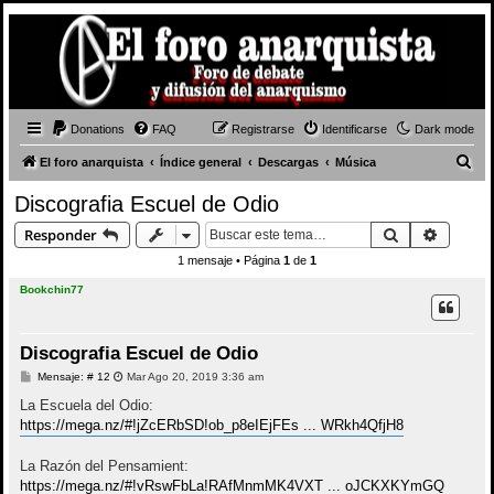
Donations
FAQ
Registrarse
Identificarse
Dark mode
B
El foro anarquista
Índice general
Descargas
Música
u
Discografia Escuel de Odio
s
Buscar
Búsque
Responder
c
1 mensaje • Página
1
de
1
a
Bookchin77
r
Discografia Escuel de Odio
M
Mensaje: # 12
Mar Ago 20, 2019 3:36 am
e
n
La Escuela del Odio:
s
https://mega.nz/#!jZcERbSD!ob_p8eIEjFEs ... WRkh4QfjH8
a
j
e
La Razón del Pensamient:
https://mega.nz/#!vRswFbLa!RAfMnmMK4VXT ... oJCKXKYmGQ