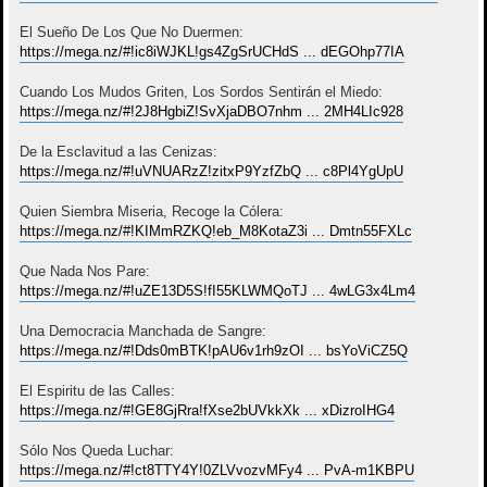
El Sueño De Los Que No Duermen:
https://mega.nz/#!ic8iWJKL!gs4ZgSrUCHdS ... dEGOhp77IA
Cuando Los Mudos Griten, Los Sordos Sentirán el Miedo:
https://mega.nz/#!2J8HgbiZ!SvXjaDBO7nhm ... 2MH4LIc928
De la Esclavitud a las Cenizas:
https://mega.nz/#!uVNUARzZ!zitxP9YzfZbQ ... c8Pl4YgUpU
Quien Siembra Miseria, Recoge la Cólera:
https://mega.nz/#!KIMmRZKQ!eb_M8KotaZ3i ... Dmtn55FXLc
Que Nada Nos Pare:
https://mega.nz/#!uZE13D5S!fI55KLWMQoTJ ... 4wLG3x4Lm4
Una Democracia Manchada de Sangre:
https://mega.nz/#!Dds0mBTK!pAU6v1rh9zOI ... bsYoViCZ5Q
El Espiritu de las Calles:
https://mega.nz/#!GE8GjRra!fXse2bUVkkXk ... xDizroIHG4
Sólo Nos Queda Luchar:
https://mega.nz/#!ct8TTY4Y!0ZLVvozvMFy4 ... PvA-m1KBPU